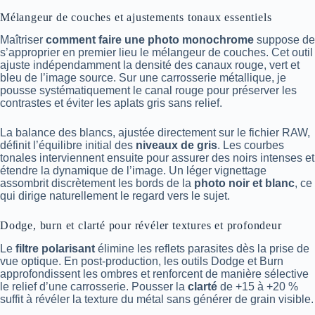
Mélangeur de couches et ajustements tonaux essentiels
Maîtriser
comment faire une photo monochrome
suppose de
s’approprier en premier lieu le mélangeur de couches. Cet outil
ajuste indépendamment la densité des canaux rouge, vert et
bleu de l’image source. Sur une carrosserie métallique, je
pousse systématiquement le canal rouge pour préserver les
contrastes et éviter les aplats gris sans relief.
La balance des blancs, ajustée directement sur le fichier RAW,
définit l’équilibre initial des
niveaux de gris
. Les courbes
tonales interviennent ensuite pour assurer des noirs intenses et
étendre la dynamique de l’image. Un léger vignettage
assombrit discrètement les bords de la
photo noir et blanc
, ce
qui dirige naturellement le regard vers le sujet.
Dodge, burn et clarté pour révéler textures et profondeur
Le
filtre polarisant
élimine les reflets parasites dès la prise de
vue optique. En post-production, les outils Dodge et Burn
approfondissent les ombres et renforcent de manière sélective
le relief d’une carrosserie. Pousser la
clarté
de +15 à +20 %
suffit à révéler la texture du métal sans générer de grain visible.