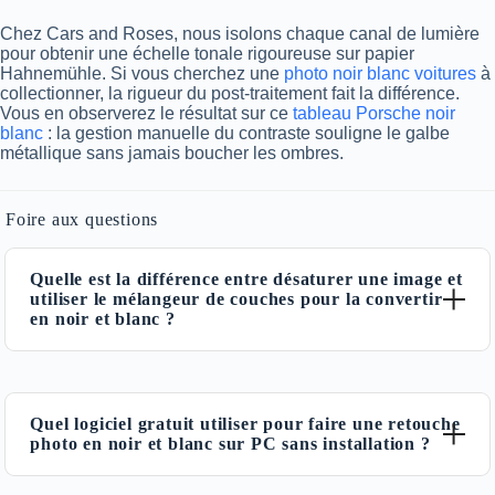
Chez Cars and Roses, nous isolons chaque canal de lumière
pour obtenir une échelle tonale rigoureuse sur papier
Hahnemühle. Si vous cherchez une
photo noir blanc voitures
à
collectionner, la rigueur du post-traitement fait la différence.
Vous en observerez le résultat sur ce
tableau Porsche noir
blanc
: la gestion manuelle du contraste souligne le galbe
métallique sans jamais boucher les ombres.
Foire aux questions
Quelle est la différence entre désaturer une image et
utiliser le mélangeur de couches pour la convertir
en noir et blanc ?
La désaturation ramène les couleurs à des
niveaux de gris
uniformes : deux teintes partageant la même
luminosité
se
Quel logiciel gratuit utiliser pour faire une retouche
confondent, et le résultat s’avère plat. Le mélangeur de
photo en noir et blanc sur PC sans installation ?
couches, lui, traite la contribution de chaque canal coloré