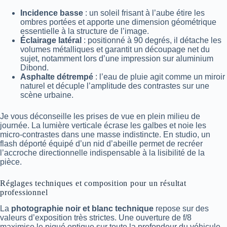
Incidence basse
: un soleil frisant à l’aube étire les
ombres portées et apporte une dimension géométrique
essentielle à la structure de l’image.
Éclairage latéral
: positionné à 90 degrés, il détache les
volumes métalliques et garantit un découpage net du
sujet, notamment lors d’une impression sur aluminium
Dibond.
Asphalte détrempé
: l’eau de pluie agit comme un miroir
naturel et décuple l’amplitude des contrastes sur une
scène urbaine.
Je vous déconseille les prises de vue en plein milieu de
journée. La lumière verticale écrase les galbes et noie les
micro-contrastes dans une masse indistincte. En studio, un
flash déporté équipé d’un nid d’abeille permet de recréer
l’accroche directionnelle indispensable à la lisibilité de la
pièce.
Réglages techniques et composition pour un résultat
professionnel
La
photographie noir et blanc technique
repose sur des
valeurs d’exposition très strictes. Une ouverture de f/8
maximise le piqué optique sur toute la profondeur du véhicule.