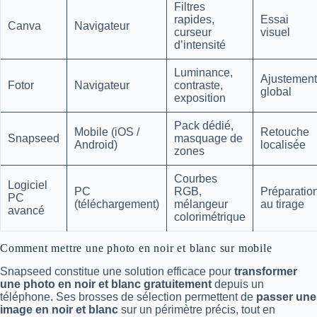
Filtres
rapides,
Essai
Canva
Navigateur
curseur
visuel
d’intensité
Luminance,
Ajustement
Fotor
Navigateur
contraste,
global
exposition
Pack dédié,
Mobile (iOS /
Retouche
Snapseed
masquage de
Android)
localisée
zones
Courbes
Logiciel
PC
RGB,
Préparatio
PC
(téléchargement)
mélangeur
au tirage
avancé
colorimétrique
Comment mettre une photo en noir et blanc sur mobile
Snapseed constitue une solution efficace pour
transformer
une photo en noir et blanc gratuitement
depuis un
téléphone. Ses brosses de sélection permettent de
passer une
image en noir et blanc
sur un périmètre précis, tout en