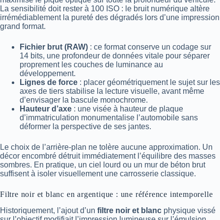
La sensibilité doit rester à 100 ISO : le bruit numérique altère
irrémédiablement la pureté des dégradés lors d’une impression
grand format.
Fichier brut (RAW)
: ce format conserve un codage sur
14 bits, une profondeur de données vitale pour séparer
proprement les couches de luminance au
développement.
Lignes de force
: placer géométriquement le sujet sur les
axes de tiers stabilise la lecture visuelle, avant même
d’envisager la bascule monochrome.
Hauteur d’axe
: une visée à hauteur de plaque
d’immatriculation monumentalise l’automobile sans
déformer la perspective de ses jantes.
Le choix de l’arrière-plan ne tolère aucune approximation. Un
décor encombré détruit immédiatement l’équilibre des masses
sombres. En pratique, un ciel lourd ou un mur de béton brut
suffisent à isoler visuellement une carrosserie classique.
Filtre noir et blanc en argentique : une référence intemporelle
Historiquement, l’ajout d’un
filtre noir et blanc
physique vissé
sur l’objectif modifiait l’impression lumineuse sur l’émulsion.