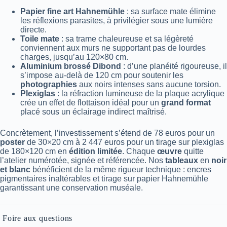
Papier fine art Hahnemühle
: sa surface mate élimine
les réflexions parasites, à privilégier sous une lumière
directe.
Toile mate
: sa trame chaleureuse et sa légèreté
conviennent aux murs ne supportant pas de lourdes
charges, jusqu’au 120×80 cm.
Aluminium brossé Dibond
: d’une planéité rigoureuse, il
s’impose au-delà de 120 cm pour soutenir les
photographies
aux noirs intenses sans aucune torsion.
Plexiglas
: la réfraction lumineuse de la plaque acrylique
crée un effet de flottaison idéal pour un
grand format
placé sous un éclairage indirect maîtrisé.
Concrètement, l’investissement s’étend de 78 euros pour un
poster
de 30×20 cm à 2 447 euros pour un tirage sur plexiglas
de 180×120 cm en
édition limitée
. Chaque
œuvre
quitte
l’atelier numérotée, signée et référencée. Nos
tableaux
en
noir
et blanc
bénéficient de la même rigueur technique : encres
pigmentaires inaltérables et tirage sur papier Hahnemühle
garantissant une conservation muséale.
Foire aux questions