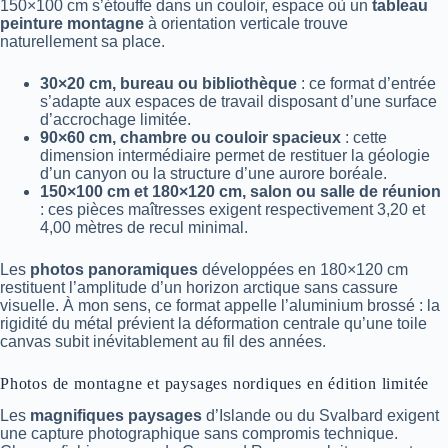
150×100 cm s’étouffe dans un couloir, espace où un
tableau
peinture montagne
à orientation verticale trouve
naturellement sa place.
30×20 cm, bureau ou bibliothèque
: ce format d’entrée
s’adapte aux espaces de travail disposant d’une surface
d’accrochage limitée.
90×60 cm, chambre ou couloir spacieux
: cette
dimension intermédiaire permet de restituer la géologie
d’un canyon ou la structure d’une aurore boréale.
150×100 cm et 180×120 cm, salon ou salle de réunion
: ces pièces maîtresses exigent respectivement 3,20 et
4,00 mètres de recul minimal.
Les
photos panoramiques
développées en 180×120 cm
restituent l’amplitude d’un horizon arctique sans cassure
visuelle. À mon sens, ce format appelle l’aluminium brossé : la
rigidité du métal prévient la déformation centrale qu’une toile
canvas subit inévitablement au fil des années.
Photos de montagne et paysages nordiques en édition limitée
Les
magnifiques paysages
d’Islande ou du Svalbard exigent
une capture photographique sans compromis technique.