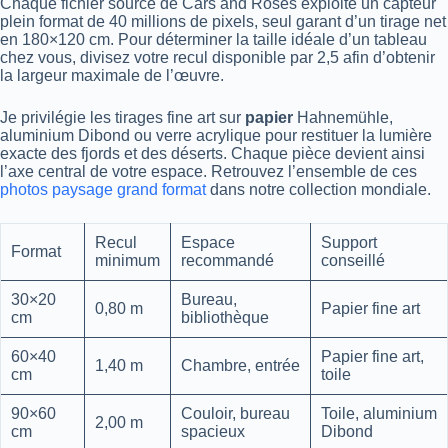
Chaque fichier source de Cars and Roses exploite un capteur
plein format de 40 millions de pixels, seul garant d’un tirage net
en 180×120 cm. Pour déterminer la taille idéale d’un tableau
chez vous, divisez votre recul disponible par 2,5 afin d’obtenir
la largeur maximale de l’œuvre.
Je privilégie les tirages fine art sur
papier
Hahnemühle,
aluminium Dibond ou verre acrylique pour restituer la lumière
exacte des fjords et des déserts. Chaque pièce devient ainsi
l’axe central de votre espace. Retrouvez l’ensemble de ces
photos paysage grand format
dans notre collection mondiale.
Recul
Espace
Support
Format
minimum
recommandé
conseillé
30×20
Bureau,
0,80 m
Papier fine art
cm
bibliothèque
60×40
Papier fine art,
1,40 m
Chambre, entrée
cm
toile
90×60
Couloir, bureau
Toile, aluminium
2,00 m
cm
spacieux
Dibond