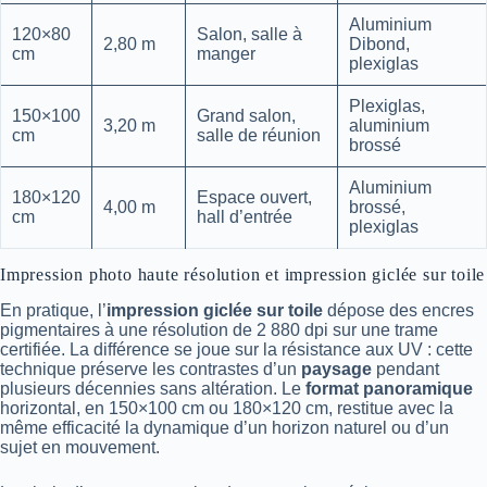
Aluminium
120×80
Salon, salle à
2,80 m
Dibond,
cm
manger
plexiglas
Plexiglas,
150×100
Grand salon,
3,20 m
aluminium
cm
salle de réunion
brossé
Aluminium
180×120
Espace ouvert,
4,00 m
brossé,
cm
hall d’entrée
plexiglas
Impression photo haute résolution et impression giclée sur toile
En pratique, l’
impression giclée sur toile
dépose des encres
pigmentaires à une résolution de 2 880 dpi sur une trame
certifiée. La différence se joue sur la résistance aux UV : cette
technique préserve les contrastes d’un
paysage
pendant
plusieurs décennies sans altération. Le
format panoramique
horizontal, en 150×100 cm ou 180×120 cm, restitue avec la
même efficacité la dynamique d’un horizon naturel ou d’un
sujet en mouvement.