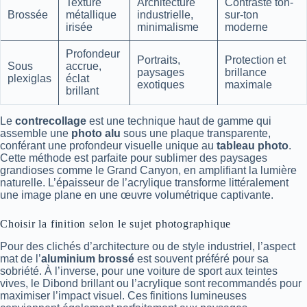
Texture
Architecture
Contraste ton-
Brossée
métallique
industrielle,
sur-ton
irisée
minimalisme
moderne
Profondeur
Portraits,
Protection et
Sous
accrue,
paysages
brillance
plexiglas
éclat
exotiques
maximale
brillant
Le
contrecollage
est une technique haut de gamme qui
assemble une
photo alu
sous une plaque transparente,
conférant une profondeur visuelle unique au
tableau photo
.
Cette méthode est parfaite pour sublimer des paysages
grandioses comme le Grand Canyon, en amplifiant la lumière
naturelle. L’épaisseur de l’acrylique transforme littéralement
une image plane en une œuvre volumétrique captivante.
Choisir la finition selon le sujet photographique
Pour des clichés d’architecture ou de style industriel, l’aspect
mat de l’
aluminium brossé
est souvent préféré pour sa
sobriété. À l’inverse, pour une voiture de sport aux teintes
vives, le Dibond brillant ou l’acrylique sont recommandés pour
maximiser l’impact visuel. Ces finitions lumineuses