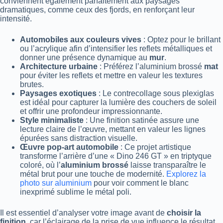
conviennent également parfaitement aux paysages
dramatiques, comme ceux des fjords, en renforçant leur
intensité.
Automobiles aux couleurs vives
: Optez pour le brillant
ou l’acrylique afin d’intensifier les reflets métalliques et
donner une présence dynamique au
mur
.
Architecture urbaine
: Préférez l’aluminium brossé
mat
pour éviter les reflets et mettre en valeur les textures
brutes.
Paysages exotiques
: Le contrecollage sous plexiglas
est idéal pour capturer la lumière des couchers de soleil
et offrir une profondeur impressionnante.
Style minimaliste
: Une finition satinée assure une
lecture claire de l’œuvre, mettant en valeur les lignes
épurées sans distraction visuelle.
Œuvre pop-art automobile
: Ce projet artistique
transforme l’arrière d’une « Dino 246 GT » en triptyque
coloré, où l’
aluminium brossé
laisse transparaître le
métal brut pour une touche de modernité.
Explorez la
photo sur aluminium
pour voir comment le blanc
inexprimé sublime le métal poli.
Il est essentiel d’analyser votre image avant de
choisir la
finition
, car l’éclairage de la prise de vue influence le résultat.