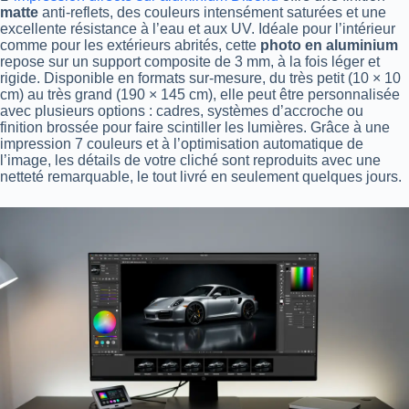
matte
anti-reflets, des couleurs intensément saturées et une
excellente résistance à l’eau et aux UV. Idéale pour l’intérieur
comme pour les extérieurs abrités, cette
photo en aluminium
repose sur un support composite de 3 mm, à la fois léger et
rigide. Disponible en formats sur-mesure, du très petit (10 × 10
cm) au très grand (190 × 145 cm), elle peut être personnalisée
avec plusieurs options : cadres, systèmes d’accroche ou
finition brossée pour faire scintiller les lumières. Grâce à une
impression 7 couleurs et à l’optimisation automatique de
l’image, les détails de votre cliché sont reproduits avec une
netteté remarquable, le tout livré en seulement quelques jours.