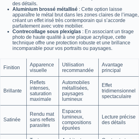
des détails.
Aluminium brossé métallisé
: Cette option laisse
apparaître le métal brut dans les zones claires de l’image,
créant un effet irisé très contemporain qui s’accorde
parfaitement avec votre mobilier.
Contrecollage sous plexiglas
: En associant un tirage
photo de haute qualité à une plaque acrylique, cette
technique offre une protection robuste et une brillance
incomparable pour vos portraits ou paysages.
Apparence
Utilisation
Avantage
Finition
visuelle
recommandée
principal
Reflets
Automobiles
Effet
intenses,
métallisées,
Brillante
tridimensionnel
saturation
paysages
spectaculaire
maximale
lumineux
Espaces
Rendu mat
lumineux,
Lecture précise
Satinée
sans reflets
compositions
des détails
parasites
épurées