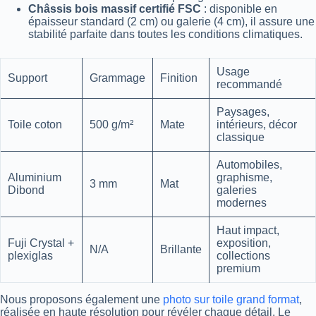
Châssis bois massif certifié FSC
: disponible en
épaisseur standard (2 cm) ou galerie (4 cm), il assure une
stabilité parfaite dans toutes les conditions climatiques.
Usage
Support
Grammage
Finition
recommandé
Paysages,
Toile coton
500 g/m²
Mate
intérieurs, décor
classique
Automobiles,
Aluminium
graphisme,
3 mm
Mat
Dibond
galeries
modernes
Haut impact,
Fuji Crystal +
exposition,
N/A
Brillante
plexiglas
collections
premium
Nous proposons également une
photo sur toile grand format
,
réalisée en haute résolution pour révéler chaque détail. Le