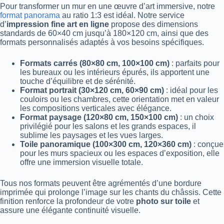
Pour transformer un mur en une œuvre d’art immersive, notre
format panorama
au ratio 1:3 est idéal. Notre service
d’
impression fine art en ligne
propose des dimensions
standards de 60×40 cm jusqu’à 180×120 cm, ainsi que des
formats personnalisés adaptés à vos besoins spécifiques.
Formats carrés (80×80 cm, 100×100 cm)
: parfaits pour
les bureaux ou les intérieurs épurés, ils apportent une
touche d’équilibre et de sérénité.
Format portrait (30×120 cm, 60×90 cm)
: idéal pour les
couloirs ou les chambres, cette orientation met en valeur
les compositions verticales avec élégance.
Format paysage (120×80 cm, 150×100 cm)
: un choix
privilégié pour les salons et les grands espaces, il
sublime les paysages et les vues larges.
Toile panoramique (100×300 cm, 120×360 cm)
: conçue
pour les murs spacieux ou les espaces d’exposition, elle
offre une immersion visuelle totale.
Tous nos formats peuvent être agrémentés d’une bordure
imprimée qui prolonge l’image sur les chants du châssis. Cette
finition renforce la profondeur de votre
photo sur toile
et
assure une élégante continuité visuelle.