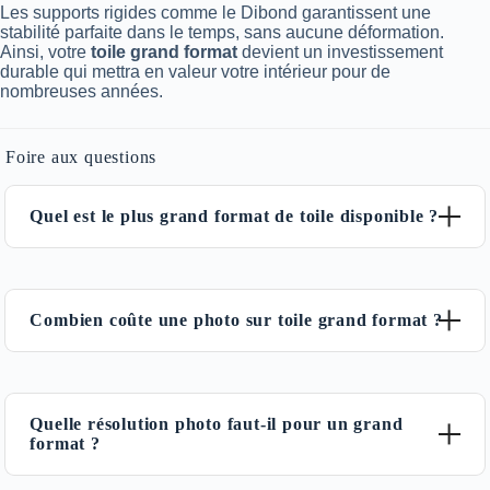
Les supports rigides comme le Dibond garantissent une
stabilité parfaite dans le temps, sans aucune déformation.
Ainsi, votre
toile grand format
devient un investissement
durable qui mettra en valeur votre intérieur pour de
nombreuses années.
Foire aux questions
Quel est le plus grand format de toile disponible ?
Notre plus grand
format
standard est une
toile grand format
panoramique XXL mesurant 100×300 cm, idéale pour créer
Combien coûte une photo sur toile grand format ?
un effet spectaculaire. Nous proposons également d’autres
grands formats
allant jusqu’à 180×120 cm.
Le prix d’une
photo sur toile grand format
varie selon
Pour une personnalisation totale, nous réalisons aussi des
plusieurs critères : le type de support (toile coton, aluminium
Quelle résolution photo faut-il pour un grand
photos sur toile
sur mesure, taillées aux dimensions exactes
Dibond, plexiglas), les dimensions choisies et les options
format ?
de votre mur. Pour les espaces très vastes, comme dans les
comme le cadre ou la finition. Par exemple, une
toile de
galeries professionnelles, l’assemblage de plusieurs