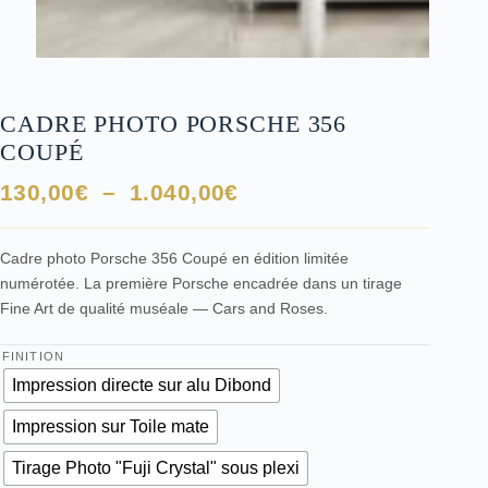
CADRE PHOTO PORSCHE 356
COUPÉ
Plage
130,00
€
–
1.040,00
€
de
prix :
Cadre photo Porsche 356 Coupé en édition limitée
130,00€
numérotée. La première Porsche encadrée dans un tirage
à
Fine Art de qualité muséale — Cars and Roses.
1.040,00€
FINITION
Impression directe sur alu Dibond
Impression sur Toile mate
Tirage Photo "Fuji Crystal" sous plexi