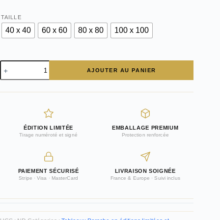
TAILLE
40 x 40
60 x 60
80 x 80
100 x 100
quantité
AJOUTER AU PANIER
de
Cadre
Photo
Porsche
356
Coupé
ÉDITION LIMITÉE
EMBALLAGE PREMIUM
Tirage numéroté et signé
Protection renforcée
PAIEMENT SÉCURISÉ
LIVRAISON SOIGNÉE
Stripe · Visa · MasterCard
France & Europe · Suivi inclus