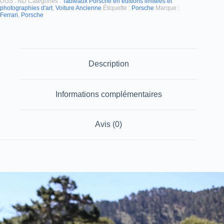
UGS :
ND
Catégories :
Tableaux Porsche en éditions limitées et
photographies d'art
,
Voiture Ancienne
Étiquette :
Porsche
Marque :
Ferrari
,
Porsche
Description
Informations complémentaires
Avis (0)