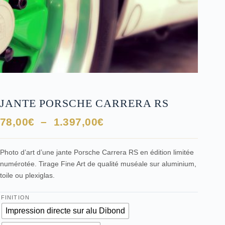
JANTE PORSCHE CARRERA RS
Plage
78,00
€
–
1.397,00
€
de
prix :
Photo d’art d’une jante Porsche Carrera RS en édition limitée
78,00€
numérotée. Tirage Fine Art de qualité muséale sur aluminium,
à
toile ou plexiglas.
1.397,00€
FINITION
Impression directe sur alu Dibond