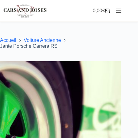
Passer
au
0,00
€
Panier
contenu
d’achat
Accueil
Voiture Ancienne
Jante Porsche Carrera RS