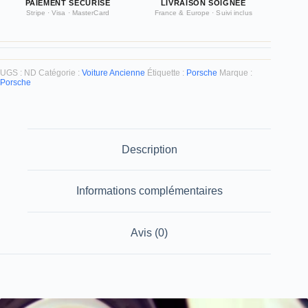
PAIEMENT SÉCURISÉ
LIVRAISON SOIGNÉE
Stripe · Visa · MasterCard
France & Europe · Suivi inclus
UGS :
ND
Catégorie :
Voiture Ancienne
Étiquette :
Porsche
Marque :
Porsche
Description
Informations complémentaires
Avis (0)