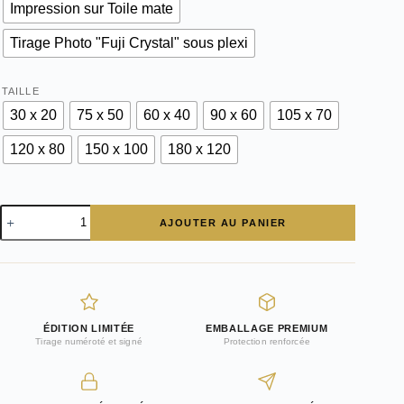
Impression sur Toile mate
Tirage Photo "Fuji Crystal" sous plexi
TAILLE
30 x 20
75 x 50
60 x 40
90 x 60
105 x 70
120 x 80
150 x 100
180 x 120
quantité
AJOUTER AU PANIER
de
Jante
Porsche
Carrera
RS
ÉDITION LIMITÉE
EMBALLAGE PREMIUM
Tirage numéroté et signé
Protection renforcée