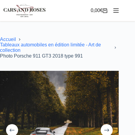
Passer
au
0,00
€
Panier
contenu
d’achat
Accueil
Tableaux automobiles en édition limitée - Art de
collection
Photo Porsche 911 GT3 2018 type 991