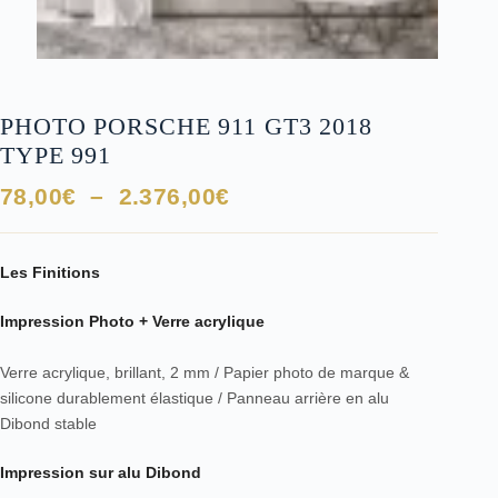
PHOTO PORSCHE 911 GT3 2018
TYPE 991
Plage
78,00
€
–
2.376,00
€
de
prix :
78,00€
Les Finitions
à
Impression Photo + Verre acrylique
2.376,00€
Verre acrylique, brillant, 2 mm / Papier photo de marque &
silicone durablement élastique / Panneau arrière en alu
Dibond stable
Impression sur alu Dibond