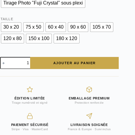
Tirage Photo "Fuji Crystal" sous plexi
TAILLE
30 x 20
75 x 50
60 x 40
90 x 60
105 x 70
120 x 80
150 x 100
180 x 120
quantité
AJOUTER AU PANIER
de
Photo
Porsche
911
GT3
2018
type
ÉDITION LIMITÉE
EMBALLAGE PREMIUM
991
Tirage numéroté et signé
Protection renforcée
PAIEMENT SÉCURISÉ
LIVRAISON SOIGNÉE
Stripe · Visa · MasterCard
France & Europe · Suivi inclus