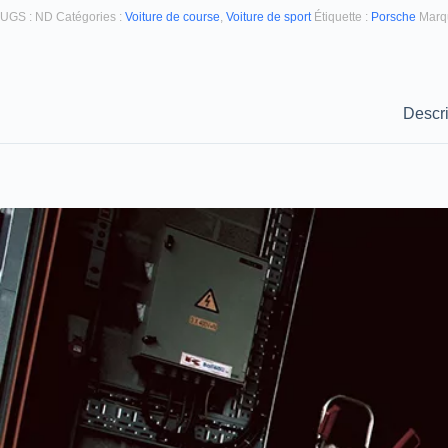
UGS :
ND
Catégories :
Voiture de course
,
Voiture de sport
Étiquette :
Porsche
Marq
Descri