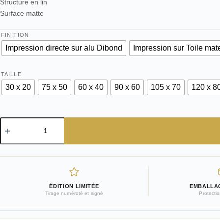
Structure en lin
Surface matte
FINITION
Impression directe sur alu Dibond
Impression sur Toile mat
TAILLE
30 x 20
75 x 50
60 x 40
90 x 60
105 x 70
120 x 8
quantité
de
Photo
Porsche
911
GT3
ÉDITION LIMITÉE
EMBALLA
Tirage numéroté et signé
Protecti