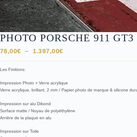
PHOTO PORSCHE 911 GT3
Plage
78,00
€
–
1.397,00
€
de
prix :
Les Finitions:
78,00€
à
Impression Photo + Verre acrylique
1.397,00€
Verre acrylique, brillant, 2 mm / Papier photo de marque & silicone du
Impression sur alu Dibond
Surface matte / Noyau de polyéthylène
Arrière de la plaque en alu
Impression sur Toile