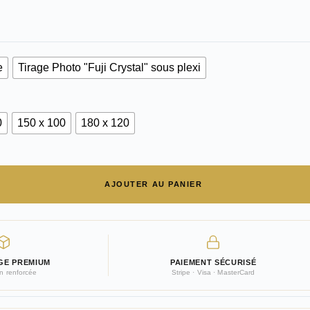
e
Tirage Photo "Fuji Crystal" sous plexi
0
150 x 100
180 x 120
AJOUTER AU PANIER
GE PREMIUM
PAIEMENT SÉCURISÉ
on renforcée
Stripe · Visa · MasterCard