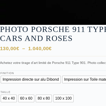
PHOTO PORSCHE 911 TYPE
CARS AND ROSES
Plage
130,00
€
–
1.040,00
€
de
prix :
Achetez votre tirage d’art limité de Porsche 911 Type 901. Photo collecto
130,00€
à
FINITION
1.040,00€
Impression directe sur alu Dibond
Impression sur Toile mat
TAILLE
40 x 40
60 x 60
80 x 80
100 x 100