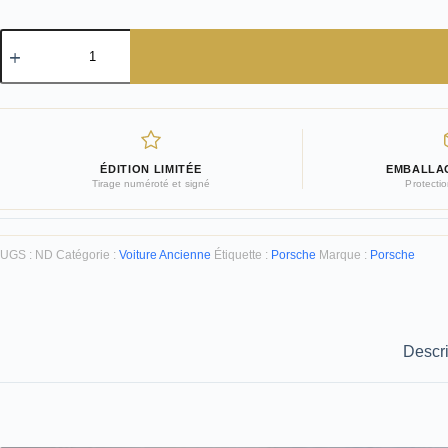
quantité
de
Photo
Porsche
911
Type
901
-
ÉDITION LIMITÉE
EMBALLA
Tirage
Tirage numéroté et signé
Protecti
d'art
limited
edition
|
UGS :
ND
Catégorie :
Voiture Ancienne
Étiquette :
Porsche
Marque :
Porsche
Cars
and
Roses
Descri