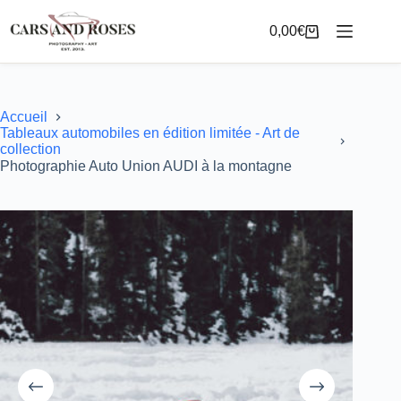
Passer
au
0,00
€
Panier
contenu
d’achat
Accueil
Tableaux automobiles en édition limitée - Art de
collection
Photographie Auto Union AUDI à la montagne