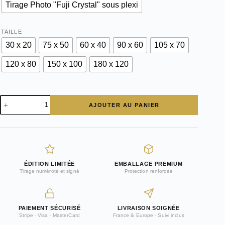
Tirage Photo "Fuji Crystal" sous plexi
TAILLE
30 x 20
75 x 50
60 x 40
90 x 60
105 x 70
120 x 80
150 x 100
180 x 120
quantité
AJOUTER AU PANIER
de
Photographie
Auto
Union
AUDI
à
la
ÉDITION LIMITÉE
EMBALLAGE PREMIUM
montagne
Tirage numéroté et signé
Protection renforcée
PAIEMENT SÉCURISÉ
LIVRAISON SOIGNÉE
Stripe · Visa · MasterCard
France & Europe · Suivi inclus