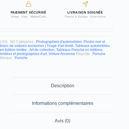
d’art
édition
PAIEMENT SÉCURISÉ
LIVRAISON SOIGNÉE
limitée
Stripe · Visa · MasterCard
France & Europe · Suivi inclus
UGS :
ND
Catégories :
Photographies d'automobiles
,
Photos noir et
blanc de voitures anciennes | Tirage d'art limité
,
Tableaux automobiles
en édition limitée - Art de collection
,
Tableaux Porsche en éditions
limitées et photographies d'art
,
Voiture Ancienne
Étiquette :
Porsche
Marque :
Porsche
Description
Informations complémentaires
Avis (0)