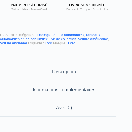
PAIEMENT SÉCURISÉ
LIVRAISON SOIGNÉE
Stripe · Visa · MasterCard
France & Europe · Suivi inclus
UGS :
ND
Catégories :
Photographies d'automobiles
,
Tableaux
automobiles en édition limitée - Art de collection
,
Voiture américaine
,
Voiture Ancienne
Étiquette :
Ford
Marque :
Ford
Description
Informations complémentaires
Avis (0)