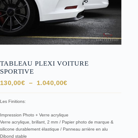
TABLEAU PLEXI VOITURE
SPORTIVE
Plage
130,00
€
–
1.040,00
€
de
prix :
Les Finitions:
130,00€
à
Impression Photo + Verre acrylique
1.040,00€
Verre acrylique, brillant, 2 mm / Papier photo de marque &
silicone durablement élastique / Panneau arrière en alu
Dibond stable