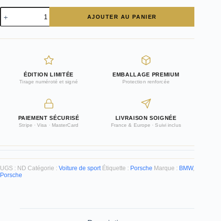
quantité
AJOUTER AU PANIER
de
Tableau
Plexi
Voiture
Sportive
ÉDITION LIMITÉE
EMBALLAGE PREMIUM
Tirage numéroté et signé
Protection renforcée
PAIEMENT SÉCURISÉ
LIVRAISON SOIGNÉE
Stripe · Visa · MasterCard
France & Europe · Suivi inclus
UGS :
ND
Catégorie :
Voiture de sport
Étiquette :
Porsche
Marque :
BMW
,
Porsche