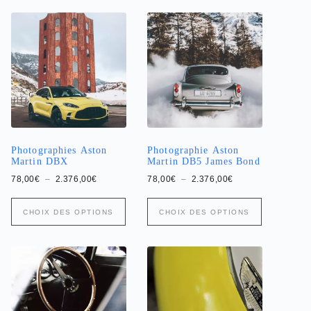
Photographies Aston
Photographie Aston
Martin DBX
Martin DB5 James Bond
Plage
Plage
78,00
€
–
2.376,00
€
78,00
€
–
2.376,00
€
de
de
prix :
prix :
Ce
Ce
78,00€
78,00€
CHOIX DES OPTIONS
CHOIX DES OPTIONS
produit
produit
à
à
a
2.376,00€
a
2.376,00€
plusieurs
plusieurs
variations.
variations.
Les
Les
options
options
peuvent
peuvent
être
être