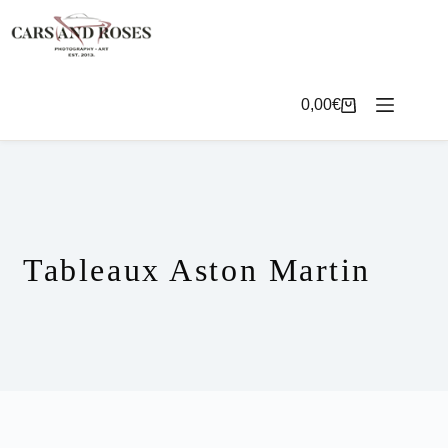
Passer
au
contenu
0,00
€
Panier
d’achat
Tableaux Aston Martin