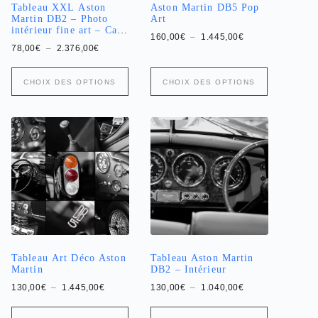
produit
produit
Tableau XXL Aston
Aston Martin DB5 Pop
Martin DB2 – Photo
Art
intérieur fine art – Cars
Plage
160,00
€
–
1.445,00
€
and Roses
de
Plage
78,00
€
–
2.376,00
€
prix :
de
160,00€
prix :
Ce
Ce
à
78,00€
CHOIX DES OPTIONS
CHOIX DES OPTIONS
produit
produit
1.445,00€
à
a
2.376,00€
a
plusieurs
plusieurs
variations.
variations.
Les
Les
options
options
peuvent
peuvent
être
être
choisies
choisies
sur
sur
la
la
page
page
du
du
produit
produit
Tableau Art Déco Aston
Tableau Aston Martin
Martin
DB2 – Intérieur
Plage
Plage
130,00
€
–
1.445,00
€
130,00
€
–
1.040,00
€
de
de
prix :
prix :
Ce
Ce
130,00€
130,00€