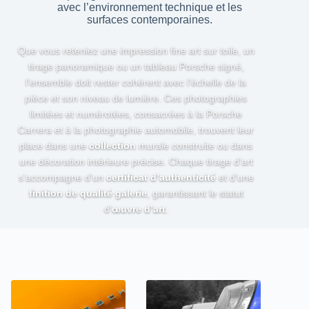
avec l’environnement technique et les
surfaces contemporaines.
Que vous reteniez une impression fine art sur toile, un
tirage panoramique ou un tableau Porsche signé,
l’ensemble doit rester cohérent avec l’échelle de la
pièce et son niveau de lumière. Ces photographies
limitées et numérotées, consacrées à la Porsche
Carrera et à la photographie automobile, trouvent leur
place dans une
collection
murale construite ou dans
une décoration intérieure précise. Chaque tirage d’art
s’accompagne d’un
certificat d’authenticité
et d’une
finition de qualité galerie
, garantissant le statut
d’
œuvre d’art
.