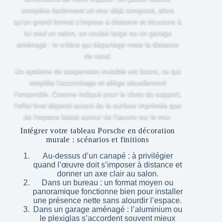
complète facilement un mur déjà composé, alors
qu’un grand format s’impose à distance et structure à
lui seul un salon, un couloir large ou un garage
aménagé : le critère qui départage reste la distance
de recul.
Un système de suspension invisible est fourni, ce qui
simplifie l’accrochage et allège visuellement
l’ensemble. Comme indiqué pour le choix du support,
l’effet final dépend autant de la surface imprimée que
de l’espace laissé autour de l’œuvre sur le mur.
Intégrer votre tableau Porsche en décoration
murale : scénarios et finitions
Au-dessus d’un canapé : à privilégier
quand l’œuvre doit s’imposer à distance et
donner un axe clair au salon.
Dans un bureau : un format moyen ou
panoramique fonctionne bien pour installer
une présence nette sans alourdir l’espace.
Dans un garage aménagé : l’aluminium ou
le plexiglas s’accordent souvent mieux