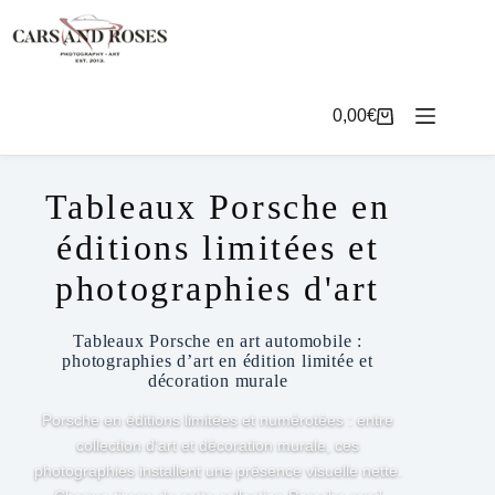
Passer
au
contenu
0,00
€
Panier
d’achat
Tableaux Porsche en
éditions limitées et
photographies d'art
Tableaux Porsche en art automobile :
photographies d’art en édition limitée et
décoration murale
Porsche en éditions limitées et numérotées : entre
collection d’art et décoration murale, ces
photographies installent une présence visuelle nette.