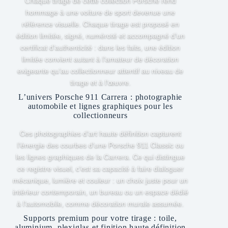
Chaque tirage de cette collection Porsche rend
hommage à une voiture de sport devenue une
référence visuelle. Chaque tirage est proposé en
édition limitée, signé, numéroté et accompagné d’un
certificat d’authenticité : dans les faits, une édition
limitée convient autant à l’amateur de décoration
exigeante qu’au collectionneur attentif au niveau de
tirage et à l’œuvre.
L’univers Porsche 911 Carrera : photographie
automobile et lignes graphiques pour les
collectionneurs
Ces photographies d’art haute définition capturent
l’énergie des courbes d’une Porsche 911 Classic ou
les lignes graphiques de la Carrera. Ce qui distingue
ce registre visuel, c’est sa capacité à faire dialoguer
mécanique, lumière et couleur : un choix juste pour un
intérieur contemporain, un bureau ou un espace dédié
à l’automobile, comme décoration murale assumée.
Supports premium pour votre tirage : toile,
aluminium, plexiglas et finition haute définition