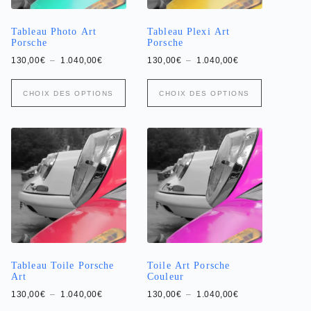
page
page
du
du
produit
produit
Tableau Photo Art
Tableau Plexi Art
Porsche
Porsche
Plage
Plage
130,00
€
–
1.040,00
€
130,00
€
–
1.040,00
€
de
de
prix :
prix :
Ce
Ce
130,00€
130,00€
CHOIX DES OPTIONS
CHOIX DES OPTIONS
produit
produit
à
à
a
1.040,00€
a
1.040,00€
plusieurs
plusieurs
variations.
variations.
Les
Les
options
options
peuvent
peuvent
être
être
choisies
choisies
sur
sur
la
la
page
page
du
du
produit
produit
Tableau Toile Porsche
Toile Art Porsche
Art
Couleur
Plage
Plage
130,00
€
–
1.040,00
€
130,00
€
–
1.040,00
€
de
de