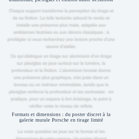
Chaque support transforme la perception du tirage et
de sa finition. La toile texturée adoucit le rendu et
installe une présence plus mate, adaptée aux
ambiances feutrées ou aux décors classiques : à
privilégier si vous recherchez une lecture proche d’une
œuvre d’atelier.
Ce qui distingue un tirage sur aluminium d’un tirage
sur plexiglas se joue surtout sur la lumière, la
profondeur et la finition. L’aluminium brossé donne
une présence plus graphique, très juste dans un
bureau ou un intérieur minimaliste, tandis que le
plexiglas renforce la profondeur et les contrastes : en
pratique, pour un espace à fort éclairage, le point à
vérifier reste le niveau de reflets.
Formats et dimensions : du poster discret à la
galerie murale Porsche en tirage limité
La vraie question se joue sur le format et les
dimensions de votre espace. Un poster discret