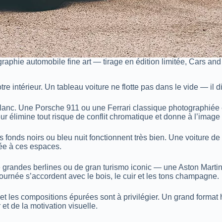
raphie automobile fine art — tirage en édition limitée, Cars an
re intérieur. Un tableau voiture ne flotte pas dans le vide — il d
blanc. Une Porsche 911 ou une Ferrari classique photographiée e
r élimine tout risque de conflit chromatique et donne à l’image
onds noirs ou bleu nuit fonctionnent très bien. Une voiture de 
tée à ces espaces.
 grandes berlines ou de gran turismo iconic — une Aston Mart
journée s’accordent avec le bois, le cuir et les tons champagne.
t les compositions épurées sont à privilégier. Un grand format h
 et de la motivation visuelle.