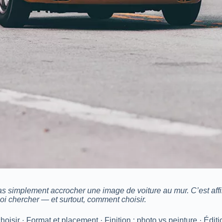
pas simplement accrocher une image de voiture au mur. C’est affi
i chercher — et surtout, comment choisir.
isir · Format et placement · Finition : photo vs peinture · Éditi