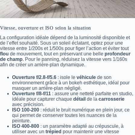
Vitesse, ouverture et ISO selon la situation
La configuration idéale dépend de la luminosité disponible et
de l’effet souhaité. Sous un soleil éclatant, optez pour une
vitesse entre 1/200s et 1/500s pour figer l’action et éviter tout
flou
de mouvement, tout en préservant une belle
profondeur
de champ
. Pour le panning, réduisez la vitesse vers 1/160s
afin de créer un arrière-plan dynamique.
Ouverture f/2.8-f/5.6
: isole le
véhicule
de son
environnement grâce à un bokeh esthétique, idéal pour
masquer un arrière-plan négligé.
Ouverture f/8-f/11
: assure une netteté parfaite en studio,
idéale pour capturer chaque
détail
de la
carrosserie
avec précision.
ISO 100-200
: réduit le bruit numérique en plein jour, ce
qui permet de conserver toutes les nuances de la
peinture.
ISO 400-800
: un paramètre adapté au crépuscule, à
utiliser avec un
trépied
pour maintenir une vitesse