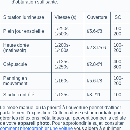
d’obturation suffisante.
Situation lumineuse
Vitesse (s)
Ouverture
ISO
1/250s-
100-
Plein jour ensoleillé
f/5.6-f/8
1/500s
200
Heure dorée
1/200s-
100-
f/2.8-f/5.6
(matin/soir)
1/400s
200
1/125s-
400-
Crépuscule
f/2.8-f/4
1/250s
800
Panning en
100-
1/160s
f/5.6-f/8
mouvement
200
Studio contrôlé
1/125s
f/8-f/11
100
Le mode manuel ou la priorité à l’ouverture permet d’affiner
parfaitement l’exposition. Cette maîtrise est primordiale pour
gérer les réflexions métalliques qui peuvent tromper la cellule
de votre
appareil photo
. Pour approfondir le sujet, consulter
comment photographier une voiture
vous aidera à sublimer