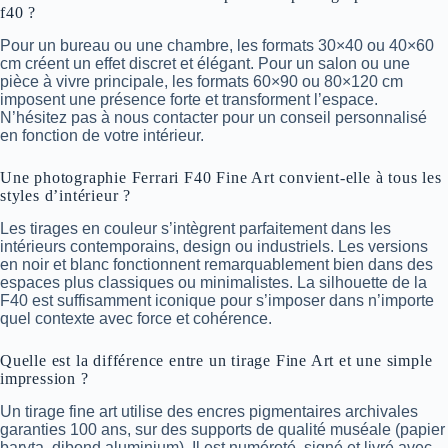
f40 ?
Pour un bureau ou une chambre, les formats 30×40 ou 40×60
cm créent un effet discret et élégant. Pour un salon ou une
pièce à vivre principale, les formats 60×90 ou 80×120 cm
imposent une présence forte et transforment l’espace.
N’hésitez pas à nous contacter pour un conseil personnalisé
en fonction de votre intérieur.
Une photographie Ferrari F40 Fine Art convient-elle à tous les
styles d’intérieur ?
Les tirages en couleur s’intègrent parfaitement dans les
intérieurs contemporains, design ou industriels. Les versions
en noir et blanc fonctionnent remarquablement bien dans des
espaces plus classiques ou minimalistes. La silhouette de la
F40 est suffisamment iconique pour s’imposer dans n’importe
quel contexte avec force et cohérence.
Quelle est la différence entre un tirage Fine Art et une simple
impression ?
Un tirage fine art utilise des encres pigmentaires archivales
garanties 100 ans, sur des supports de qualité muséale (papier
baryta, dibond aluminium). Il est numéroté, signé et livré avec