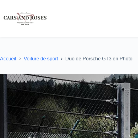
Passer
au
contenu
Accueil
Voiture de sport
Duo de Porsche GT3 en Photo