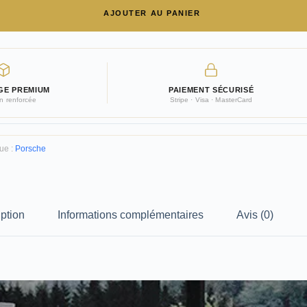
AJOUTER AU PANIER
GE PREMIUM
PAIEMENT SÉCURISÉ
on renforcée
Stripe · Visa · MasterCard
ue :
Porsche
ption
Informations complémentaires
Avis (0)