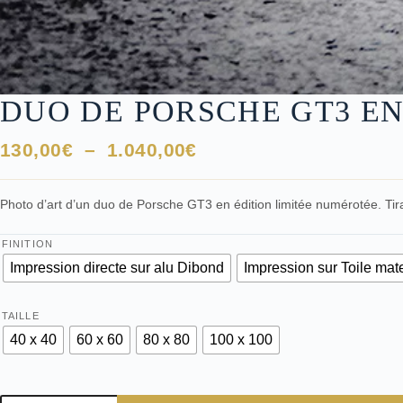
DUO DE PORSCHE GT3 E
Plage
130,00
€
–
1.040,00
€
de
prix :
Photo d’art d’un duo de Porsche GT3 en édition limitée numérotée. Tir
130,00€
à
FINITION
1.040,00€
Impression directe sur alu Dibond
Impression sur Toile mat
TAILLE
40 x 40
60 x 60
80 x 80
100 x 100
quantité