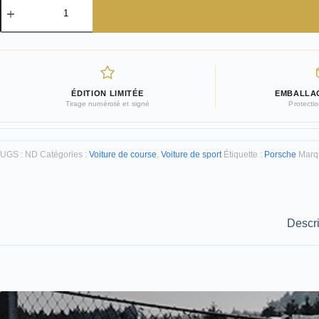
de
Duo
de
Porsche
GT3
en
Photo
ÉDITION LIMITÉE
EMBALLA
Tirage numéroté et signé
Protecti
UGS :
ND
Catégories :
Voiture de course
,
Voiture de sport
Étiquette :
Porsche
Marq
Descri