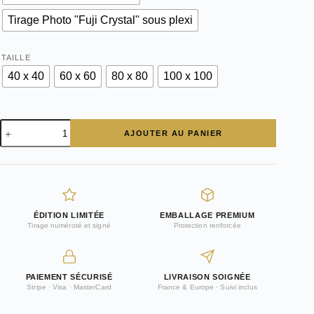
Tirage Photo "Fuji Crystal" sous plexi
TAILLE
40 x 40
60 x 60
80 x 80
100 x 100
quantité
AJOUTER AU PANIER
de
Jaguar
XJ
en
duo
ÉDITION LIMITÉE
EMBALLAGE PREMIUM
Tirage numéroté et signé
Protection renforcée
PAIEMENT SÉCURISÉ
LIVRAISON SOIGNÉE
Stripe · Visa · MasterCard
France & Europe · Suivi inclus