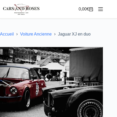
Passer
au
0,00
€
Panier
contenu
d’achat
Accueil
Voiture Ancienne
Jaguar XJ en duo