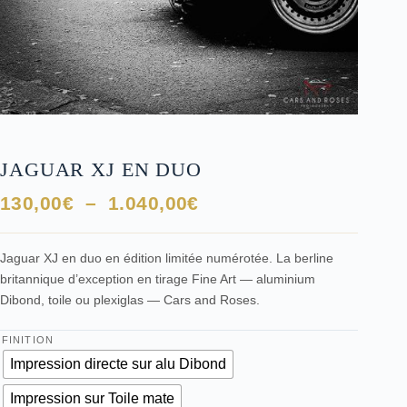
JAGUAR XJ EN DUO
Plage
130,00
€
–
1.040,00
€
de
prix :
Jaguar XJ en duo en édition limitée numérotée. La berline
130,00€
britannique d’exception en tirage Fine Art — aluminium
à
Dibond, toile ou plexiglas — Cars and Roses.
1.040,00€
FINITION
Impression directe sur alu Dibond
Impression sur Toile mate