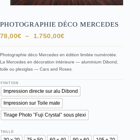
PHOTOGRAPHIE DÉCO MERCEDES
Plage
78,00
€
–
1.750,00
€
de
prix :
Photographie déco Mercedes en édition limitée numérotée.
78,00€
La Mercedes en décoration intérieure — aluminium Dibond,
à
toile ou plexiglas — Cars and Roses.
1.750,00€
FINITION
Impression directe sur alu Dibond
Impression sur Toile mate
Tirage Photo "Fuji Crystal" sous plexi
TAILLE
30 x 20
75 x 50
60 x 40
90 x 60
105 x 70