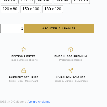
120 x 80
150 x 100
180 x 120
quantité
AJOUTER AU PANIER
de
Photographie
Déco
Mercedes
ÉDITION LIMITÉE
EMBALLAGE PREMIUM
Tirage numéroté et signé
Protection renforcée
PAIEMENT SÉCURISÉ
LIVRAISON SOIGNÉE
Stripe · Visa · MasterCard
France & Europe · Suivi inclus
UGS :
ND
Catégorie :
Voiture Ancienne