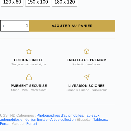
120 x 80
150 x 100
180 x 120
quantité
AJOUTER AU PANIER
de
PHOTOGRAPHIE
FERRARI
275
GTB
-
ÉLÉGANCE
ÉDITION LIMITÉE
EMBALLAGE PREMIUM
À
Tirage numéroté et signé
Protection renforcée
ST.
MORITZ
PAIEMENT SÉCURISÉ
LIVRAISON SOIGNÉE
Stripe · Visa · MasterCard
France & Europe · Suivi inclus
UGS :
ND
Catégories :
Photographies d'automobiles
,
Tableaux
automobiles en édition limitée - Art de collection
Étiquette :
Tableaux
Ferrari
Marque :
Ferrari