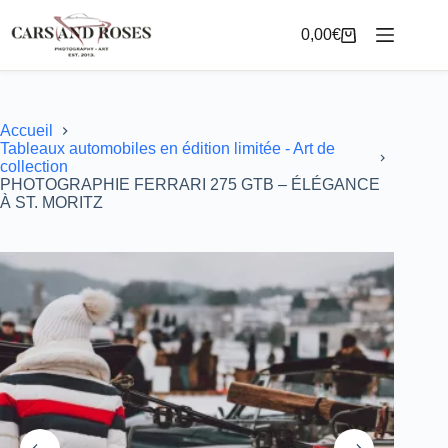
Passer
au
0,00
€
Panier
contenu
d’achat
Accueil
Tableaux automobiles en édition limitée - Art de
collection
PHOTOGRAPHIE FERRARI 275 GTB – ÉLÉGANCE
À ST. MORITZ