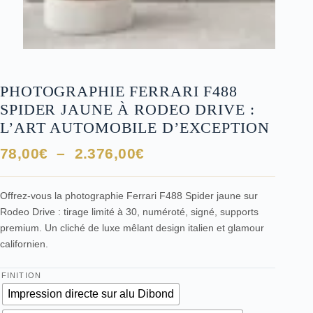
PHOTOGRAPHIE FERRARI F488
SPIDER JAUNE À RODEO DRIVE :
L’ART AUTOMOBILE D’EXCEPTION
Plage
78,00
€
–
2.376,00
€
de
prix :
Offrez-vous la photographie Ferrari F488 Spider jaune sur
78,00€
Rodeo Drive : tirage limité à 30, numéroté, signé, supports
à
premium. Un cliché de luxe mêlant design italien et glamour
2.376,00€
californien.
FINITION
Impression directe sur alu Dibond