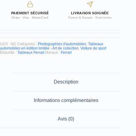
l’art
automobile
PAIEMENT SÉCURISÉ
LIVRAISON SOIGNÉE
d’exception
Stripe · Visa · MasterCard
France & Europe · Suivi inclus
UGS :
ND
Catégories :
Photographies d'automobiles
,
Tableaux
automobiles en édition limitée - Art de collection
,
Voiture de sport
Étiquette :
Tableaux Ferrari
Marque :
Ferrari
Description
Informations complémentaires
Avis (0)