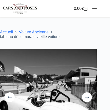
Passer
au
0,00
€
Panier
contenu
d’achat
Accueil
Voiture Ancienne
tableau déco murale vieille voiture