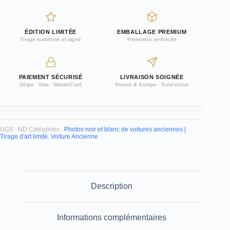
murale
vieille
voiture
ÉDITION LIMITÉE
EMBALLAGE PREMIUM
Tirage numéroté et signé
Protection renforcée
PAIEMENT SÉCURISÉ
LIVRAISON SOIGNÉE
Stripe · Visa · MasterCard
France & Europe · Suivi inclus
UGS :
ND
Catégories :
Photos noir et blanc de voitures anciennes |
Tirage d'art limité
,
Voiture Ancienne
Description
Informations complémentaires