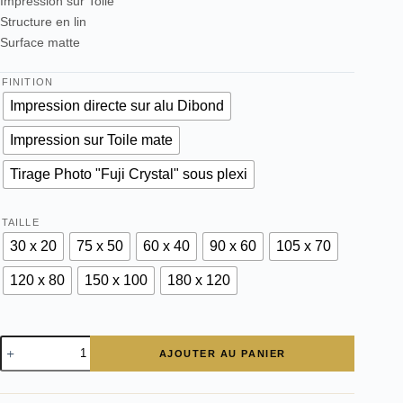
Impression sur Toile
Structure en lin
Surface matte
FINITION
Impression directe sur alu Dibond
Impression sur Toile mate
Tirage Photo "Fuji Crystal" sous plexi
TAILLE
30 x 20
75 x 50
60 x 40
90 x 60
105 x 70
120 x 80
150 x 100
180 x 120
quantité
AJOUTER AU PANIER
de
tableau
déco