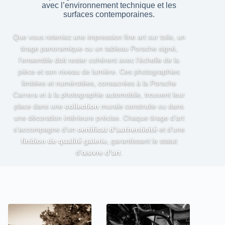
avec l’environnement technique et les
surfaces contemporaines.
Que vous reteniez une impression fine art sur toile, un
tirage panoramique ou un tableau Porsche signé,
l’ensemble doit rester cohérent avec l’échelle de la
pièce et son niveau de lumière. Ces photographies
limitées et numérotées, consacrées à la Porsche
Carrera et à la photographie automobile, trouvent leur
place dans une
collection
murale construite ou dans
une décoration intérieure précise. Chaque tirage d’art
s’accompagne d’un
certificat d’authenticité
et d’une
finition de qualité galerie
, garantissant le statut
d’
œuvre d’art
.