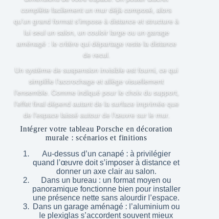
complète facilement un mur déjà composé, alors
qu’un grand format s’impose à distance et structure à
lui seul un salon, un couloir large ou un garage
aménagé : le critère qui départage reste la distance
de recul.
Un système de suspension invisible est fourni, ce qui
simplifie l’accrochage et allège visuellement
l’ensemble. Comme indiqué pour le choix du support,
l’effet final dépend autant de la surface imprimée que
de l’espace laissé autour de l’œuvre sur le mur.
Intégrer votre tableau Porsche en décoration
murale : scénarios et finitions
Au-dessus d’un canapé : à privilégier
quand l’œuvre doit s’imposer à distance et
donner un axe clair au salon.
Dans un bureau : un format moyen ou
panoramique fonctionne bien pour installer
une présence nette sans alourdir l’espace.
Dans un garage aménagé : l’aluminium ou
le plexiglas s’accordent souvent mieux