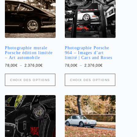
Photographie murale
Photographie Porsche
Porsche édition limitée
964 – Images d’art
– Art automobile
limité | Cars and Roses
Plage
Plage
78,00
€
–
2.376,00
€
78,00
€
–
2.376,00
€
de
de
prix :
prix :
Ce
Ce
78,00€
78,00€
CHOIX DES OPTIONS
CHOIX DES OPTIONS
produit
produit
à
à
a
2.376,00€
a
2.376,00€
plusieurs
plusieurs
variations.
variations.
Les
Les
options
options
peuvent
peuvent
être
être
choisies
choisies
sur
sur
la
la