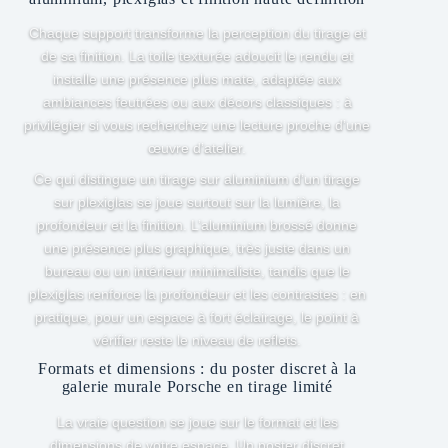
Chaque support transforme la perception du tirage et
de sa finition. La toile texturée adoucit le rendu et
installe une présence plus mate, adaptée aux
ambiances feutrées ou aux décors classiques : à
privilégier si vous recherchez une lecture proche d’une
œuvre d’atelier.
Ce qui distingue un tirage sur aluminium d’un tirage
sur plexiglas se joue surtout sur la lumière, la
profondeur et la finition. L’aluminium brossé donne
une présence plus graphique, très juste dans un
bureau ou un intérieur minimaliste, tandis que le
plexiglas renforce la profondeur et les contrastes : en
pratique, pour un espace à fort éclairage, le point à
vérifier reste le niveau de reflets.
Formats et dimensions : du poster discret à la
galerie murale Porsche en tirage limité
La vraie question se joue sur le format et les
dimensions de votre espace. Un poster discret