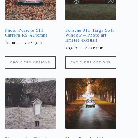
sur
sur
la
la
page
page
du
du
produit
produit
Photo Porsche 911
Porsche 911 Targa Soft
Carrera RS Automne
Window – Photo art
limitée exclusif
Plage
78,00
€
–
2.376,00
€
de
Plage
78,00
€
–
2.376,00
€
prix :
de
78,00€
prix :
Ce
Ce
à
78,00€
CHOIX DES OPTIONS
CHOIX DES OPTIONS
produit
produit
2.376,00€
à
a
a
2.376,00€
plusieurs
plusieurs
variations.
variations.
Les
Les
options
options
peuvent
peuvent
être
être
choisies
choisies
sur
sur
la
la
page
page
du
du
produit
produit