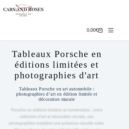
Passer
au
contenu
0,00
€
Panier
d’achat
Tableaux Porsche en
éditions limitées et
photographies d'art
Tableaux Porsche en art automobile :
photographies d’art en édition limitée et
décoration murale
Porsche en éditions limitées et numérotées : entre
collection d’art et décoration murale, ces
photographies installent une présence visuelle nette.