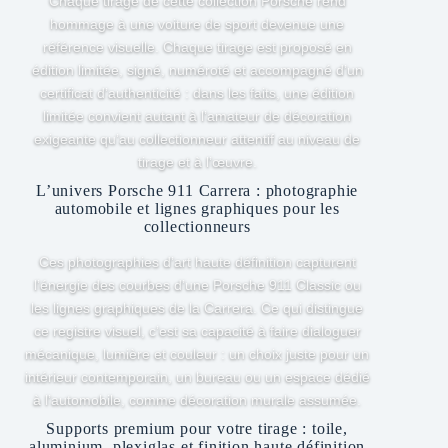
Chaque tirage de cette collection Porsche rend
hommage à une voiture de sport devenue une
référence visuelle. Chaque tirage est proposé en
édition limitée, signé, numéroté et accompagné d’un
certificat d’authenticité : dans les faits, une édition
limitée convient autant à l’amateur de décoration
exigeante qu’au collectionneur attentif au niveau de
tirage et à l’œuvre.
L’univers Porsche 911 Carrera : photographie
automobile et lignes graphiques pour les
collectionneurs
Ces photographies d’art haute définition capturent
l’énergie des courbes d’une Porsche 911 Classic ou
les lignes graphiques de la Carrera. Ce qui distingue
ce registre visuel, c’est sa capacité à faire dialoguer
mécanique, lumière et couleur : un choix juste pour un
intérieur contemporain, un bureau ou un espace dédié
à l’automobile, comme décoration murale assumée.
Supports premium pour votre tirage : toile,
aluminium, plexiglas et finition haute définition