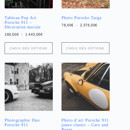
page
page
du
du
produit
produit
Tableau Pop Art
Photo Porsche Targa
Porsche 911 –
Plage
78,00
€
–
2.376,00
€
Décoration murale
de
prix :
Plage
160,00
€
–
1.445,00
€
78,00€
de
à
prix :
Ce
Ce
2.376,00€
160,00€
CHOIX DES OPTIONS
CHOIX DES OPTIONS
produit
produit
à
a
1.445,00€
a
plusieurs
plusieurs
variations.
variations.
Les
Les
options
options
peuvent
peuvent
être
être
choisies
choisies
sur
sur
la
la
page
page
du
du
produit
produit
Photographie Duo
Photo d’art Porsche 911
Porsche 911
jaune classic – Cars and
Roses