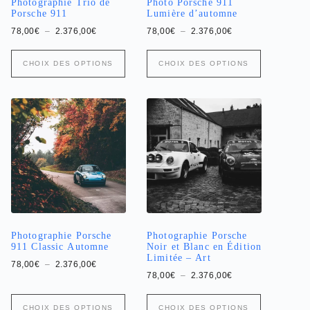
Photographie Trio de
Photo Porsche 911
Porsche 911
Lumière d’automne
Plage
Plage
78,00
€
–
2.376,00
€
78,00
€
–
2.376,00
€
de
de
prix :
prix :
Ce
Ce
78,00€
78,00€
CHOIX DES OPTIONS
CHOIX DES OPTIONS
produit
produit
à
à
a
2.376,00€
a
2.376,00€
plusieurs
plusieurs
variations.
variations.
Les
Les
options
options
peuvent
peuvent
être
être
choisies
choisies
sur
sur
la
la
page
page
du
du
produit
produit
Photographie Porsche
Photographie Porsche
911 Classic Automne
Noir et Blanc en Édition
Limitée – Art
Plage
78,00
€
–
2.376,00
€
de
Plage
78,00
€
–
2.376,00
€
prix :
de
78,00€
prix :
Ce
Ce
à
78,00€
CHOIX DES OPTIONS
CHOIX DES OPTIONS