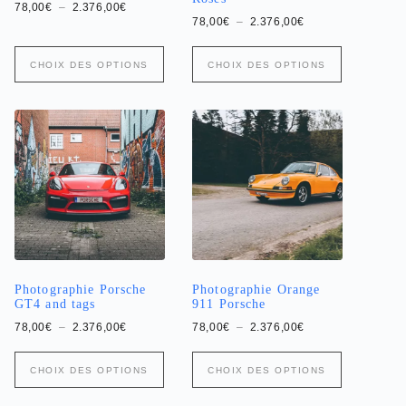
Plage
78,00
€
–
2.376,00
€
de
Plage
78,00
€
–
2.376,00
€
prix :
de
78,00€
prix :
Ce
Ce
à
78,00€
CHOIX DES OPTIONS
CHOIX DES OPTIONS
produit
produit
2.376,00€
à
a
a
2.376,00€
plusieurs
plusieurs
variations.
variations.
Les
Les
options
options
peuvent
peuvent
être
être
choisies
choisies
sur
sur
la
la
page
page
du
du
produit
produit
Photographie Porsche
Photographie Orange
GT4 and tags
911 Porsche
Plage
Plage
78,00
€
–
2.376,00
€
78,00
€
–
2.376,00
€
de
de
prix :
prix :
Ce
Ce
78,00€
78,00€
CHOIX DES OPTIONS
CHOIX DES OPTIONS
produit
produit
à
à
a
2.376,00€
a
2.376,00€