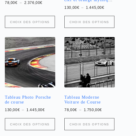
Plage
78,00
€
–
2.376,00
€
de course
de
Plage
130,00
€
–
1.445,00
€
prix :
de
78,00€
prix :
Ce
Ce
à
130,00€
CHOIX DES OPTIONS
CHOIX DES OPTIONS
produit
produit
2.376,00€
à
a
a
1.445,00€
plusieurs
plusieurs
variations.
variations.
Les
Les
options
options
peuvent
peuvent
être
être
choisies
choisies
sur
sur
la
la
page
page
du
du
produit
produit
Tableau Photo Porsche
Tableau Moderne
de course
Voiture de Course
Plage
Plage
130,00
€
–
1.445,00
€
78,00
€
–
1.750,00
€
de
de
prix :
prix :
Ce
Ce
130,00€
78,00€
CHOIX DES OPTIONS
CHOIX DES OPTIONS
produit
produit
à
à
a
1.445,00€
a
1.750,00€