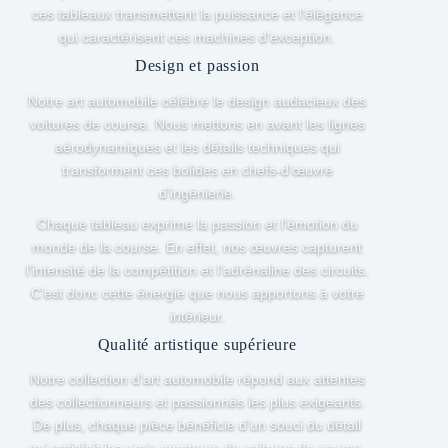
ces tableaux transmettent la puissance et l’élégance
qui caractérisent ces machines d’exception.
Design et passion
Notre art automobile célèbre le design audacieux des
voitures de course. Nous mettons en avant les lignes
aérodynamiques et les détails techniques qui
transforment ces bolides en chefs-d’œuvre
d’ingénierie.
Chaque tableau exprime la passion et l’émotion du
monde de la course. En effet, nos œuvres capturent
l’intensité de la compétition et l’adrénaline des circuits.
C’est donc cette énergie que nous apportons à votre
intérieur.
Qualité artistique supérieure
Notre collection d’art automobile répond aux attentes
des collectionneurs et passionnés les plus exigeants.
De plus, chaque pièce bénéficie d’un souci du détail