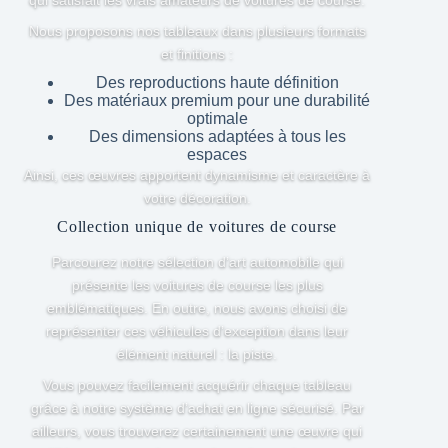
qui satisfait les vrais amateurs de voitures de course.
Nous proposons nos tableaux dans plusieurs formats
et finitions :
Des reproductions haute définition
Des matériaux premium pour une durabilité
optimale
Des dimensions adaptées à tous les
espaces
Ainsi, ces œuvres apportent dynamisme et caractère à
votre décoration.
Collection unique de voitures de course
Parcourez notre sélection d’art automobile qui
présente les voitures de course les plus
emblématiques. En outre, nous avons choisi de
représenter ces véhicules d’exception dans leur
élément naturel : la piste.
Vous pouvez facilement acquérir chaque tableau
grâce à notre système d’achat en ligne sécurisé. Par
ailleurs, vous trouverez certainement une œuvre qui