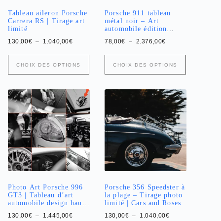
produit
produit
Tableau aileron Porsche
Porsche 911 tableau
Carrera RS | Tirage art
métal noir – Art
limité
automobile édition
limitée
Plage
Plage
130,00
€
–
1.040,00
€
78,00
€
–
2.376,00
€
de
de
prix :
prix :
Ce
Ce
130,00€
78,00€
CHOIX DES OPTIONS
CHOIX DES OPTIONS
produit
produit
à
à
a
1.040,00€
a
2.376,00€
plusieurs
plusieurs
variations.
variations.
Les
Les
options
options
peuvent
peuvent
être
être
choisies
choisies
sur
sur
la
la
page
page
du
du
produit
produit
Photo Art Porsche 996
Porsche 356 Speedster à
GT3 | Tableau d’art
la plage – Tirage photo
automobile design haut
limité | Cars and Roses
de gamme
Plage
Plage
130,00
€
–
1.445,00
€
130,00
€
–
1.040,00
€