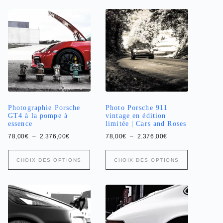
Photographie Porsche
Photo Porsche 911
GT4 à la pompe à
vintage en édition
essence
limitée | Cars and Roses
Plage
Plage
78,00
€
–
2.376,00
€
78,00
€
–
2.376,00
€
de
de
prix :
prix :
Ce
Ce
78,00€
78,00€
CHOIX DES OPTIONS
CHOIX DES OPTIONS
produit
produit
à
à
a
2.376,00€
a
2.376,00€
plusieurs
plusieurs
variations.
variations.
Les
Les
options
options
peuvent
peuvent