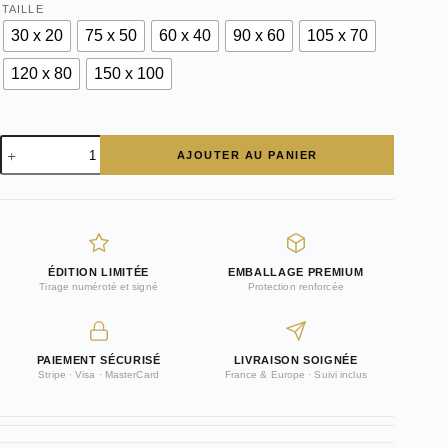
TAILLE
30 x 20
75 x 50
60 x 40
90 x 60
105 x 70
120 x 80
150 x 100
quantité
AJOUTER AU PANIER
de
Photographie
Ferrari
250
GTO
ÉDITION LIMITÉE
EMBALLAGE PREMIUM
Tirage numéroté et signé
Protection renforcée
PAIEMENT SÉCURISÉ
LIVRAISON SOIGNÉE
Stripe · Visa · MasterCard
France & Europe · Suivi inclus