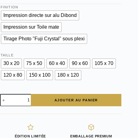
FINITION
Impression directe sur alu Dibond
Impression sur Toile mate
Tirage Photo "Fuji Crystal" sous plexi
TAILLE
30 x 20
75 x 50
60 x 40
90 x 60
105 x 70
120 x 80
150 x 100
180 x 120
quantité
AJOUTER AU PANIER
de
Ferrari
250
GT
Zagato
berlinetta
:
ÉDITION LIMITÉE
EMBALLAGE PREMIUM