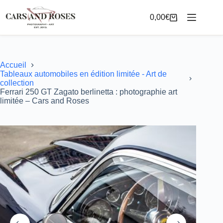
Passer
au
0,00
€
Panier
contenu
d’achat
Accueil
Tableaux automobiles en édition limitée - Art de
collection
Ferrari 250 GT Zagato berlinetta : photographie art
limitée – Cars and Roses