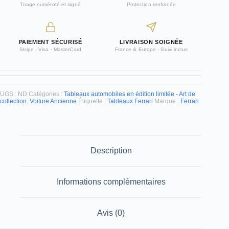
photographie
Tirage numéroté et signé
Protection renforcée
art
limitée
-
Cars
PAIEMENT SÉCURISÉ
LIVRAISON SOIGNÉE
and
Stripe · Visa · MasterCard
France & Europe · Suivi inclus
Roses
UGS :
ND
Catégories :
Tableaux automobiles en édition limitée - Art de
collection
,
Voiture Ancienne
Étiquette :
Tableaux Ferrari
Marque :
Ferrari
Description
Informations complémentaires
Avis (0)