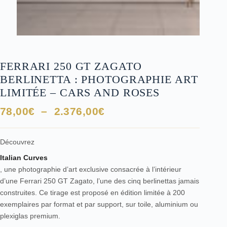
FERRARI 250 GT ZAGATO
BERLINETTA : PHOTOGRAPHIE ART
LIMITÉE – CARS AND ROSES
Plage
78,00
€
–
2.376,00
€
de
prix :
Découvrez
78,00€
Italian Curves
à
, une photographie d’art exclusive consacrée à l’intérieur
2.376,00€
d’une Ferrari 250 GT Zagato, l’une des cinq berlinettas jamais
construites. Ce tirage est proposé en édition limitée à 200
exemplaires par format et par support, sur toile, aluminium ou
plexiglas premium.