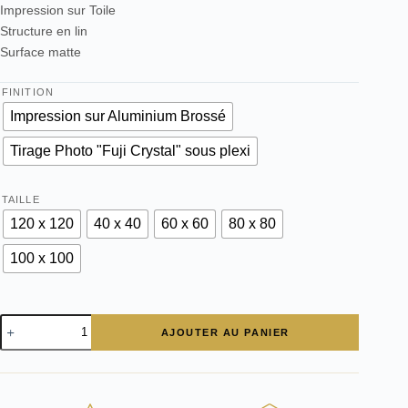
Impression sur Toile
Structure en lin
Surface matte
FINITION
Impression sur Aluminium Brossé
Tirage Photo "Fuji Crystal" sous plexi
TAILLE
120 x 120
40 x 40
60 x 60
80 x 80
100 x 100
quantité
AJOUTER AU PANIER
de
Tableau
Art
Moderne
Ferrari