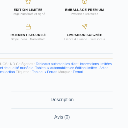
ÉDITION LIMITÉE
EMBALLAGE PREMIUM
Tirage numéroté et signé
Protection renforcée
PAIEMENT SÉCURISÉ
LIVRAISON SOIGNÉE
Stripe · Visa · MasterCard
France & Europe · Suivi inclus
UGS :
ND
Catégories :
Tableaux automobiles d'art : impressions limitées
et de qualité muséale
,
Tableaux automobiles en édition limitée - Art de
collection
Étiquette :
Tableaux Ferrari
Marque :
Ferrari
Description
Avis (0)