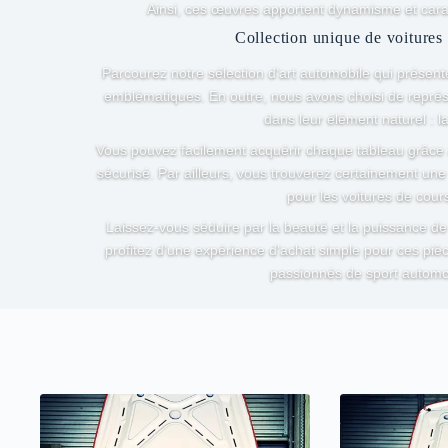
Ainsi, ces œuvres apportent dynamisme et carac
Collection unique de voitures
Parcourez notre sélection d’art automobile qui présente
emblématiques. En outre, nous avons choisi de représ
dans leur élément naturel : la
Vous pouvez facilement acquérir chaque tableau grâce 
sécurisé. Par ailleurs, vous trouverez certainement un
pour les voitures de cour
Laissez-vous séduire par la beauté et la puissance de 
profitez d’une expérience d’achat simple pour ces pièc
passionnés de sport automob