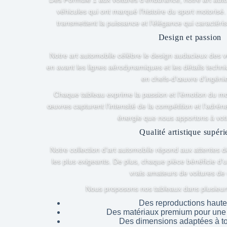
véhicules qui ont marqué l’histoire du sport motorisé
transmettent la puissance et l’élégance qui caractér
Design et passion
Notre art automobile célèbre le design audacieux des 
en avant les lignes aérodynamiques et les détails techn
en chefs-d’œuvre d’ingénie
Chaque tableau exprime la passion et l’émotion du mo
œuvres capturent l’intensité de la compétition et l’adréna
énergie que nous apportons à votr
Qualité artistique supéri
Notre collection d’art automobile répond aux attentes 
les plus exigeants. De plus, chaque pièce bénéficie d’un 
vrais amateurs de voitures de
Nous proposons nos tableaux dans plusieurs 
Des reproductions haute 
Des matériaux premium pour une d
Des dimensions adaptées à t