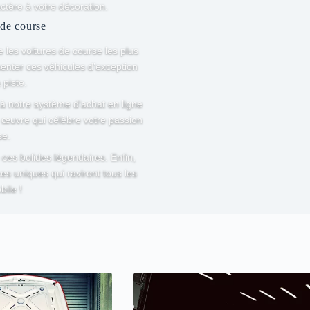
tère à votre décoration.
 de course
 les voitures de course les plus
enter ces véhicules d’exception
 piste.
à notre système d’achat en ligne
e œuvre qui célèbre votre passion
se.
ces bolides légendaires. Enfin,
es uniques qui raviront tous les
ile !