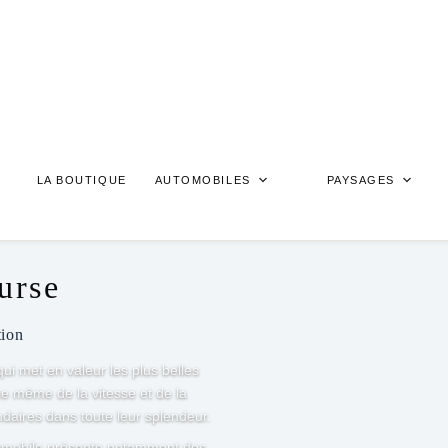
LA BOUTIQUE
AUTOMOBILES
PAYSAGES
urse
tion
ui met en valeur les plus belles
e même de la vitesse et de la
ndaires dans toute leur splendeur.
tomobile présente notamment des