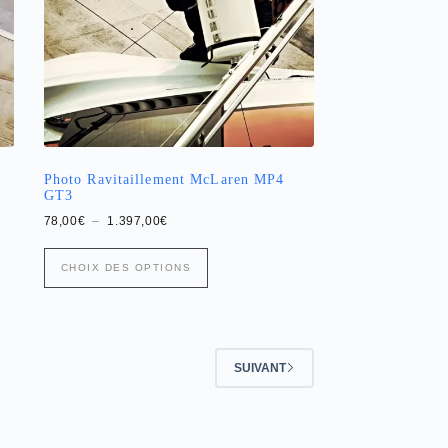
la
page
du
produit
Photo Ravitaillement McLaren MP4
GT3
Plage
78,00
€
–
1.397,00
€
de
prix :
Ce
78,00€
CHOIX DES OPTIONS
produit
à
a
1.397,00€
plusieurs
variations.
Les
options
SUIVANT
peuvent
être
choisies
sur