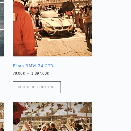
être
choisies
sur
la
page
du
produit
Photo BMW Z4 GT3
Plage
78,00
€
–
1.397,00
€
de
prix :
Ce
78,00€
CHOIX DES OPTIONS
produit
à
a
1.397,00€
plusieurs
variations.
Les
options
peuvent
être
choisies