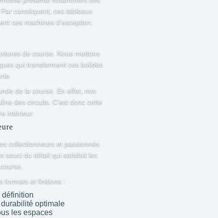
. Par conséquent, ces tableaux
isent ces machines d’exception.
voitures de course. Nous mettons
iques qui transforment ces bolides
rie.
nde de la course. En effet, nos
line des circuits. C’est donc cette
e intérieur.
eure
des collectionneurs et passionnés
souci du détail qui satisfait les
 course.
formats et finitions :
définition
urabilité optimale
ous les espaces