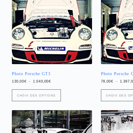
Photo Porsche GT3
Photo Porsche 
Plage
130,00
€
–
1.040,00
€
78,00
€
–
1.397,
de
prix :
Ce
Ce
130,00€
CHOIX DES OPTIONS
CHOIX DES O
produit
produit
à
a
1.040,00€
a
plusieurs
plusieurs
variations.
variations.
Les
Les
options
options
peuvent
peuvent